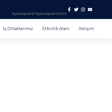
#geleceginehali #geleceginehali2026
İş Ortaklarımız
Etkinlik Alanı
İletişim