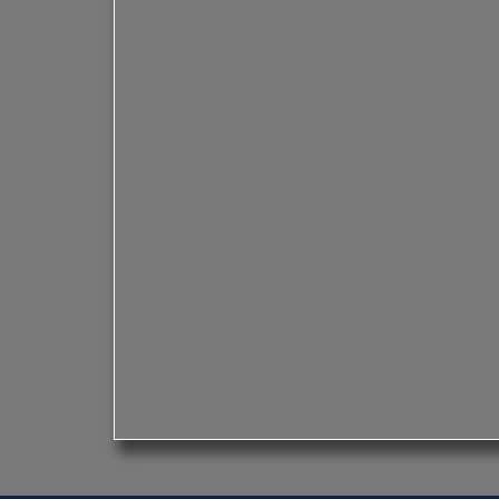
bir enerji ve daha güçlü bir katılımla ger
İstanbul Kongre Merkezi (ICC)
‘de düze
gelmenin heyecanını yaşıyoruz.
Çağı yakalayan, yeniliğe kucak açan, inovat
değişime hazırız. Geniş bir etki alanına 
başlangıç noktası olma inancıyla değişi
davet ediyoruz.
Ecz. Şule Dilek YAĞCI TÜYSÜZ
Pharmetic Girişimci Eczacılar Derneği (
Yönetim Kurulu Başkanı